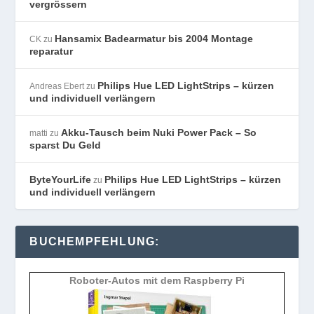
vergrössern
Hansamix Badearmatur bis 2004 Montage
CK
zu
reparatur
Philips Hue LED LightStrips – kürzen
Andreas Ebert
zu
und individuell verlängern
Akku-Tausch beim Nuki Power Pack – So
matti
zu
sparst Du Geld
ByteYourLife
Philips Hue LED LightStrips – kürzen
zu
und individuell verlängern
BUCHEMPFEHLUNG:
Roboter-Autos mit dem Raspberry Pi