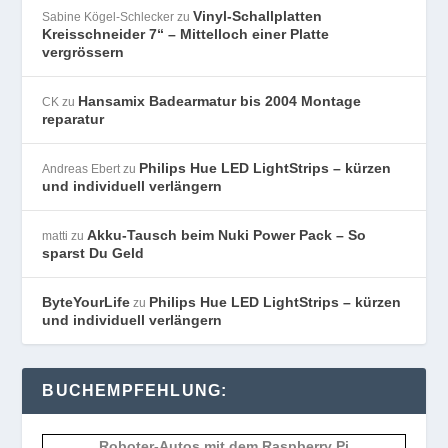
Vinyl-Schallplatten
Sabine Kögel-Schlecker
zu
Kreisschneider 7“ – Mittelloch einer Platte
vergrössern
Hansamix Badearmatur bis 2004 Montage
CK
zu
reparatur
Philips Hue LED LightStrips – kürzen
Andreas Ebert
zu
und individuell verlängern
Akku-Tausch beim Nuki Power Pack – So
matti
zu
sparst Du Geld
ByteYourLife
Philips Hue LED LightStrips – kürzen
zu
und individuell verlängern
BUCHEMPFEHLUNG:
Roboter-Autos mit dem Raspberry Pi