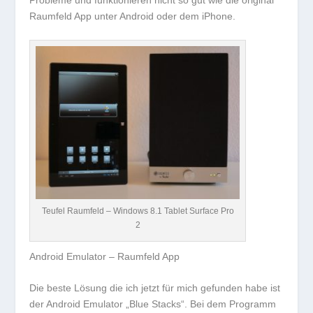
Raumfeld App unter Android oder dem iPhone.
Teufel Raumfeld – Windows 8.1 Tablet Surface Pro
2
Android Emulator – Raumfeld App
Die beste Lösung die ich jetzt für mich gefunden habe ist
der Android Emulator „Blue Stacks“. Bei dem Programm