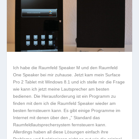
Ich habe die Raumfeld Speaker M und den Raumfeld
One Speaker bei mir zuhause. Jetzt kam mein Surface
Pro 2 Tablet mit Windows 8.1 und ich stelle mir die Frage
wie kann ich jetzt meine Lautsprecher am besten
bedienen. Die Herausforderung ist ein Programm zu
finden mit dem ich die Raumfeld Speaker wieder am
besten fernsteuern kann. Es gibt einige Programme im
Internet mit denen über den „“ Standard das
Raumfeldlautsprechersystem fernsteuern kann.
Allerdings haben all diese Lösungen einfach ihre
Probleme und funktionieren nicht so gut wie die original