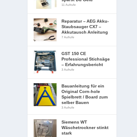
11 Aufrufe
Reparatur – AEG Akku-
Staubsauger CX7 –
Akkutausch Anleitung
7 Aufrufe
GST 150 CE
Professional Stichsäge
– Erfahrungsbericht
3 Aufrufe
Bauanleitung für ein
Original Corn-hole
Spielbrett / Board zum
selber Bauen
3 Aufrufe
Siemens WT
Wäschetrockner stinkt
stark