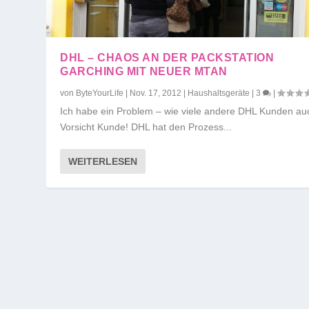
DHL – CHAOS AN DER PACKSTATION
GARCHING MIT NEUER MTAN
von
ByteYourLife
|
Nov. 17, 2012
|
Haushaltsgeräte
|
3
|
Ich habe ein Problem – wie viele andere DHL Kunden au
Vorsicht Kunde! DHL hat den Prozess...
WEITERLESEN