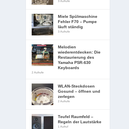
3 Aufrufe
Miele Spülmaschine
Fehler F70 – Pumpe
läuft ständig
3 Aufrufe
Melodien
wiederentdecken: Die
Restaurierung des
Yamaha PSR-630
Keyboards
2 Aufrufe
WLAN-Steckdosen
Gosund – öffnen und
zerlegen
2 Aufrufe
Teufel Raumfeld –
Regeln der Lautstärke
1 Aufruf