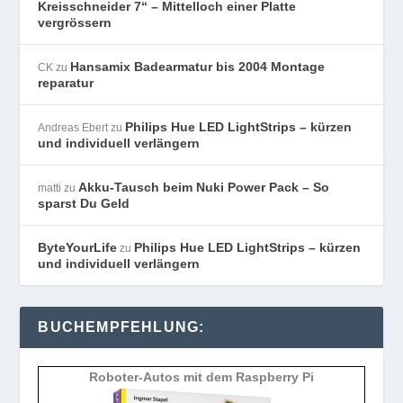
Kreisschneider 7“ – Mittelloch einer Platte
vergrössern
Hansamix Badearmatur bis 2004 Montage
CK
zu
reparatur
Philips Hue LED LightStrips – kürzen
Andreas Ebert
zu
und individuell verlängern
Akku-Tausch beim Nuki Power Pack – So
matti
zu
sparst Du Geld
ByteYourLife
Philips Hue LED LightStrips – kürzen
zu
und individuell verlängern
BUCHEMPFEHLUNG:
Roboter-Autos mit dem Raspberry Pi