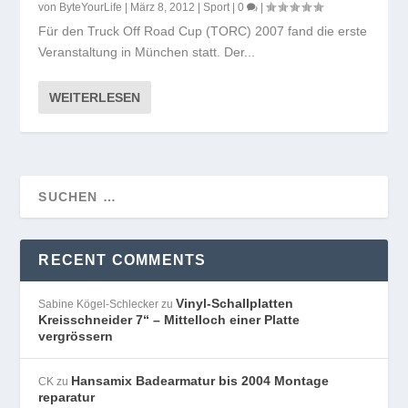
von
ByteYourLife
|
März 8, 2012
|
Sport
|
0
|
Für den Truck Off Road Cup (TORC) 2007 fand die erste
Veranstaltung in München statt. Der...
WEITERLESEN
RECENT COMMENTS
Vinyl-Schallplatten
Sabine Kögel-Schlecker
zu
Kreisschneider 7“ – Mittelloch einer Platte
vergrössern
Hansamix Badearmatur bis 2004 Montage
CK
zu
reparatur