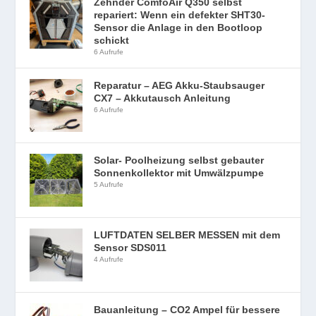
Zehnder ComfoAir Q350 selbst
repariert: Wenn ein defekter SHT30-
Sensor die Anlage in den Bootloop
schickt
6 Aufrufe
Reparatur – AEG Akku-Staubsauger
CX7 – Akkutausch Anleitung
6 Aufrufe
Solar- Poolheizung selbst gebauter
Sonnenkollektor mit Umwälzpumpe
5 Aufrufe
LUFTDATEN SELBER MESSEN mit dem
Sensor SDS011
4 Aufrufe
Bauanleitung – CO2 Ampel für bessere