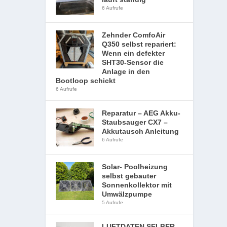
6 Aufrufe
Zehnder ComfoAir
Q350 selbst repariert:
Wenn ein defekter
SHT30-Sensor die
Anlage in den
Bootloop schickt
6 Aufrufe
Reparatur – AEG Akku-
Staubsauger CX7 –
Akkutausch Anleitung
6 Aufrufe
Solar- Poolheizung
selbst gebauter
Sonnenkollektor mit
Umwälzpumpe
5 Aufrufe
LUFTDATEN SELBER