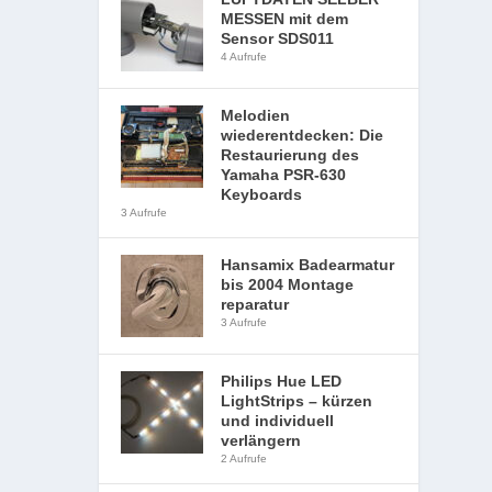
MESSEN mit dem
Sensor SDS011
4 Aufrufe
Melodien
wiederentdecken: Die
Restaurierung des
Yamaha PSR-630
Keyboards
3 Aufrufe
Hansamix Badearmatur
bis 2004 Montage
reparatur
3 Aufrufe
Philips Hue LED
LightStrips – kürzen
und individuell
verlängern
2 Aufrufe