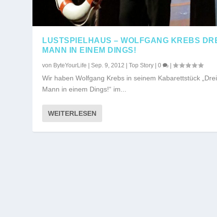
LUSTSPIELHAUS – WOLFGANG KREBS DR
MANN IN EINEM DINGS!
von
ByteYourLife
|
Sep. 9, 2012
|
Top Story
|
0
|
Wir haben Wolfgang Krebs in seinem Kabarettstück „Dre
Mann in einem Dings!“ im...
WEITERLESEN