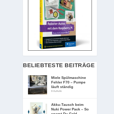
BELIEBTESTE BEITRÄGE
Miele Spülmaschine
Fehler F70 – Pumpe
läuft ständig
9 Aufrufe
Akku-Tausch beim
Nuki Power Pack – So
sparst Du Geld