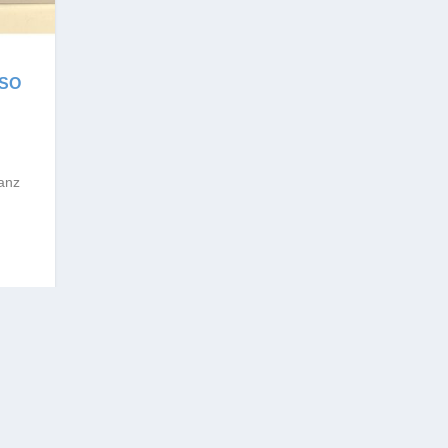
 SO
anz