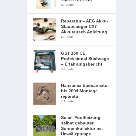
8 Aufrufe
Reparatur – AEG Akku-
Staubsauger CX7 –
Akkutausch Anleitung
6 Aufrufe
GST 150 CE
Professional Stichsäge
– Erfahrungsbericht
4 Aufrufe
Hansamix Badearmatur
bis 2004 Montage
reparatur
4 Aufrufe
Solar- Poolheizung
selbst gebauter
Sonnenkollektor mit
Umwälzpumpe