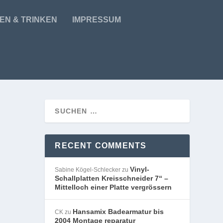
EN & TRINKEN
IMPRESSUM
RECENT COMMENTS
Vinyl-
Sabine Kögel-Schlecker
zu
Schallplatten Kreisschneider 7“ –
Mittelloch einer Platte vergrössern
Hansamix Badearmatur bis
CK
zu
2004 Montage reparatur