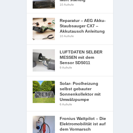
10 Aufrufe
Reparatur – AEG Akku-
Staubsauger CX7 –
Akkutausch Anleitung
10 Aufrufe
LUFTDATEN SELBER
MESSEN mit dem
Sensor SDS011
9 Aufrufe
Solar- Poolheizung
selbst gebauter
Sonnenkollektor mit
Umwälzpumpe
6 Aufrufe
Fronius Wattpilot – Die
Elektromobilität ist auf
dem Vormarsch