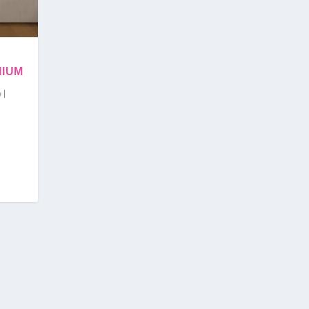
HIUM
|