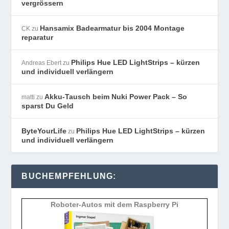
vergrössern
Hansamix Badearmatur bis 2004 Montage
CK
zu
reparatur
Philips Hue LED LightStrips – kürzen
Andreas Ebert
zu
und individuell verlängern
Akku-Tausch beim Nuki Power Pack – So
matti
zu
sparst Du Geld
ByteYourLife
Philips Hue LED LightStrips – kürzen
zu
und individuell verlängern
BUCHEMPFEHLUNG:
Roboter-Autos mit dem Raspberry Pi