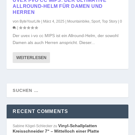
UVEX I-VO CC MIPS: DER ULTIMATIVE
ALLROUND-HELM FÜR DAMEN UND
HERREN
von
ByteYourLife
|
März 4, 2025
|
Mountainbike
,
Sport
,
Top Story
|
0
|
Der uvex i-vo cc MIPS ist ein Allround-Helm, der sowohl
Damen als auch Herren anspricht. Dieser...
WEITERLESEN
RECENT COMMENTS
Vinyl-Schallplatten
Sabine Kögel-Schlecker
zu
Kreisschneider 7“ – Mittelloch einer Platte