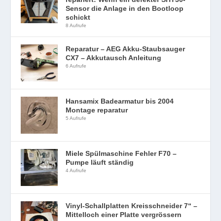
Sensor die Anlage in den Bootloop
schickt
8 Aufrufe
Reparatur – AEG Akku-Staubsauger
CX7 – Akkutausch Anleitung
6 Aufrufe
Hansamix Badearmatur bis 2004
Montage reparatur
5 Aufrufe
Miele Spülmaschine Fehler F70 –
Pumpe läuft ständig
4 Aufrufe
Vinyl-Schallplatten Kreisschneider 7“ –
Mittelloch einer Platte vergrössern