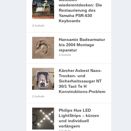
wiederentdecken: Die
Restaurierung des
Yamaha PSR-630
Keyboards
3 Aufrufe
Hansamix Badearmatur
bis 2004 Montage
reparatur
3 Aufrufe
Kärcher Asbest Nass-
Trocken- und
Sicherheitssauger NT
30/1 Tact Te H
Konstruktions-Problem
2 Aufrufe
Philips Hue LED
LightStrips – kürzen
und individuell
verlängern
2 Aufrufe