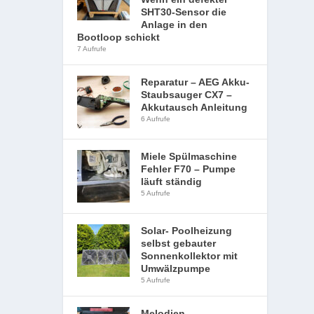
SHT30-Sensor die
Anlage in den
Bootloop schickt
7 Aufrufe
Reparatur – AEG Akku-
Staubsauger CX7 –
Akkutausch Anleitung
6 Aufrufe
Miele Spülmaschine
Fehler F70 – Pumpe
läuft ständig
5 Aufrufe
Solar- Poolheizung
selbst gebauter
Sonnenkollektor mit
Umwälzpumpe
5 Aufrufe
Melodien