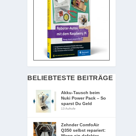
BELIEBTESTE BEITRÄGE
Akku-Tausch beim
Nuki Power Pack – So
sparst Du Geld
13 Aufrufe
Zehnder ComfoAir
Q350 selbst repariert:
Wenn ein defekter