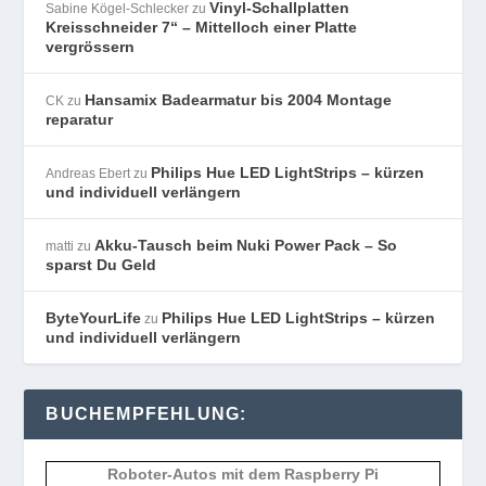
Vinyl-Schallplatten
Sabine Kögel-Schlecker
zu
Kreisschneider 7“ – Mittelloch einer Platte
vergrössern
Hansamix Badearmatur bis 2004 Montage
CK
zu
reparatur
Philips Hue LED LightStrips – kürzen
Andreas Ebert
zu
und individuell verlängern
Akku-Tausch beim Nuki Power Pack – So
matti
zu
sparst Du Geld
ByteYourLife
Philips Hue LED LightStrips – kürzen
zu
und individuell verlängern
BUCHEMPFEHLUNG:
Roboter-Autos mit dem Raspberry Pi