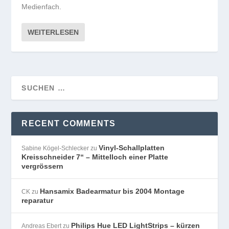
Medienfach.
WEITERLESEN
RECENT COMMENTS
Vinyl-Schallplatten
Sabine Kögel-Schlecker
zu
Kreisschneider 7“ – Mittelloch einer Platte
vergrössern
Hansamix Badearmatur bis 2004 Montage
CK
zu
reparatur
Philips Hue LED LightStrips – kürzen
Andreas Ebert
zu