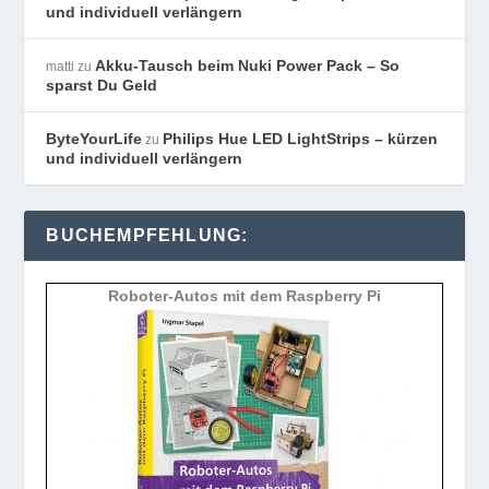
und individuell verlängern
Akku-Tausch beim Nuki Power Pack – So
matti
zu
sparst Du Geld
ByteYourLife
Philips Hue LED LightStrips – kürzen
zu
und individuell verlängern
BUCHEMPFEHLUNG:
Roboter-Autos mit dem Raspberry Pi