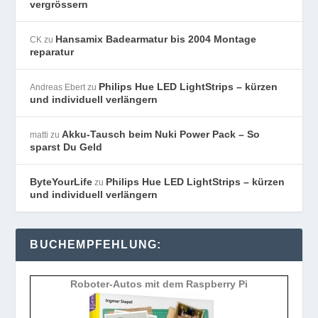
vergrössern
Hansamix Badearmatur bis 2004 Montage
CK
zu
reparatur
Philips Hue LED LightStrips – kürzen
Andreas Ebert
zu
und individuell verlängern
Akku-Tausch beim Nuki Power Pack – So
matti
zu
sparst Du Geld
ByteYourLife
Philips Hue LED LightStrips – kürzen
zu
und individuell verlängern
BUCHEMPFEHLUNG:
Roboter-Autos mit dem Raspberry Pi