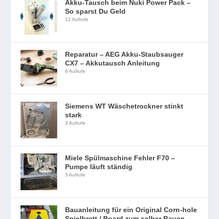
Akku-Tausch beim Nuki Power Pack –
So sparst Du Geld
12 Aufrufe
Reparatur – AEG Akku-Staubsauger
CX7 – Akkutausch Anleitung
6 Aufrufe
Siemens WT Wäschetrockner stinkt
stark
3 Aufrufe
Miele Spülmaschine Fehler F70 –
Pumpe läuft ständig
3 Aufrufe
Bauanleitung für ein Original Corn-hole
Spielbrett / Board zum selber Bauen