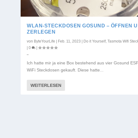
WLAN-STECKDOSEN GOSUND – ÖFFNEN 
ZERLEGEN
von
ByteYourLife
|
Feb. 11, 2023
|
Do it Yourself
,
Tasmota Wifi Ste
|
0
|
''
Ich hatte mir ja eine Box bestehend aus vier Gosund E
WiFi Steckdosen gekauft. Diese hatte...
WEITERLESEN