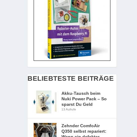
BELIEBTESTE BEITRÄGE
Akku-Tausch beim
Nuki Power Pack – So
sparst Du Geld
13 Aufrufe
Zehnder ComfoAir
Q350 selbst repariert:
Wenn ein defekter