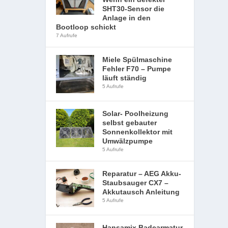
SHT30-Sensor die
Anlage in den
Bootloop schickt
7 Aufrufe
Miele Spülmaschine
Fehler F70 – Pumpe
läuft ständig
5 Aufrufe
Solar- Poolheizung
selbst gebauter
Sonnenkollektor mit
Umwälzpumpe
5 Aufrufe
Reparatur – AEG Akku-
Staubsauger CX7 –
Akkutausch Anleitung
5 Aufrufe
Hansamix Badearmatur