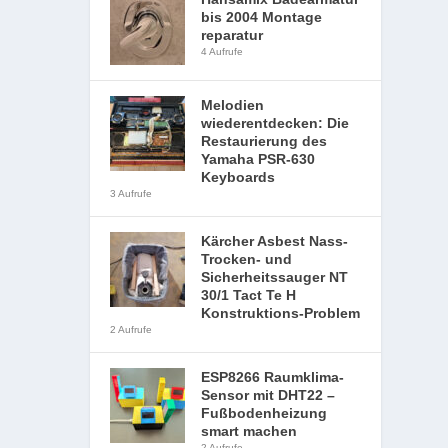
bis 2004 Montage
reparatur
4 Aufrufe
Melodien
wiederentdecken: Die
Restaurierung des
Yamaha PSR-630
Keyboards
3 Aufrufe
Kärcher Asbest Nass-
Trocken- und
Sicherheitssauger NT
30/1 Tact Te H
Konstruktions-Problem
2 Aufrufe
ESP8266 Raumklima-
Sensor mit DHT22 –
Fußbodenheizung
smart machen
2 Aufrufe