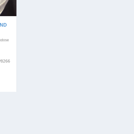
UND
ckdose
SP8266