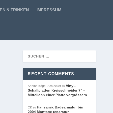
EN & TRINKEN
IMPRESSUM
RECENT COMMENTS
Vinyl-
Sabine Kögel-Schlecker
zu
Schallplatten Kreisschneider 7“ –
Mittelloch einer Platte vergrössern
Hansamix Badearmatur bis
CK
zu
2004 Montage reparatur