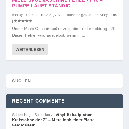
MIELE SPÜLMASCHINE FEHLER F70 –
PUMPE LÄUFT STÄNDIG
von
ByteYourLife
|
Nov. 27, 2023
|
Haushaltsgeräte
,
Top Story
|
1
|
Unser Miele Geschirrspüler zeigt die Fehlermeldung F70.
Dieser Fehler wird ausgelöst, wenn im...
WEITERLESEN
RECENT COMMENTS
Vinyl-Schallplatten
Sabine Kögel-Schlecker
zu
Kreisschneider 7“ – Mittelloch einer Platte
vergrössern