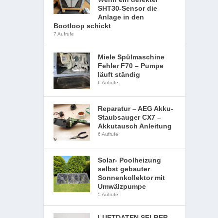
SHT30-Sensor die
Anlage in den
Bootloop schickt
7 Aufrufe
Miele Spülmaschine
Fehler F70 – Pumpe
läuft ständig
6 Aufrufe
Reparatur – AEG Akku-
Staubsauger CX7 –
Akkutausch Anleitung
6 Aufrufe
Solar- Poolheizung
selbst gebauter
Sonnenkollektor mit
Umwälzpumpe
5 Aufrufe
LUFTDATEN SELBER