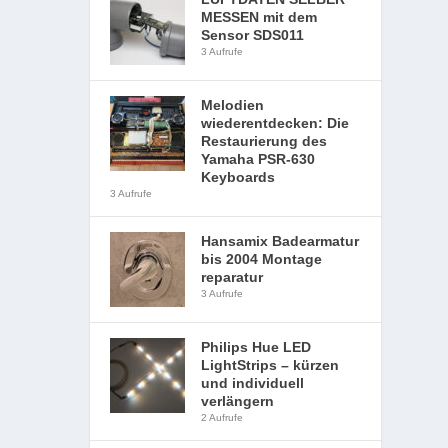
MESSEN mit dem
Sensor SDS011
3 Aufrufe
Melodien
wiederentdecken: Die
Restaurierung des
Yamaha PSR-630
Keyboards
3 Aufrufe
Hansamix Badearmatur
bis 2004 Montage
reparatur
3 Aufrufe
Philips Hue LED
LightStrips – kürzen
und individuell
verlängern
2 Aufrufe