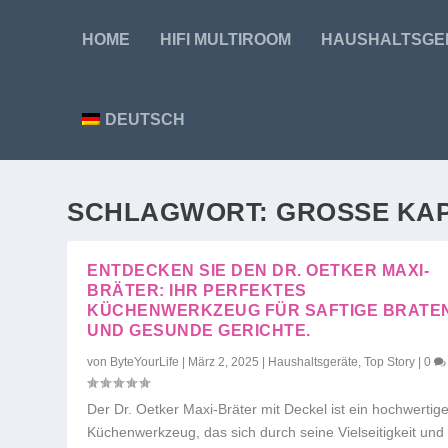
HOME
HIFI MULTIROOM
HAUSHALTSGE
DEUTSCH
SCHLAGWORT:
GROSSE KAP
ENTDECKEN SIE DEN DR. OETKER MAXI-
BRÄTER: IHR PERFEKTES
KÜCHENWERKZEUG FÜR SAFTIGE BRATE
UND GESUNDE GERICHTE.
von
ByteYourLife
|
März 2, 2025
|
Haushaltsgeräte
,
Top Story
|
0
Der Dr. Oetker Maxi-Bräter mit Deckel ist ein hochwertig
Küchenwerkzeug, das sich durch seine Vielseitigkeit und