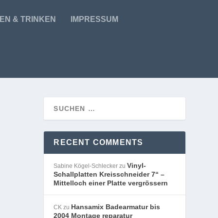
EN & TRINKEN
IMPRESSUM
RECENT COMMENTS
Vinyl-
Sabine Kögel-Schlecker
zu
Schallplatten Kreisschneider 7“ –
Mittelloch einer Platte vergrössern
Hansamix Badearmatur bis
CK
zu
2004 Montage reparatur