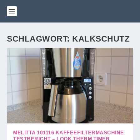
SCHLAGWORT:
KALKSCHUTZ
MELITTA 101116 KAFFEEFILTERMASCHINE
TESTBERICHT – LOOK THERM TIMER,