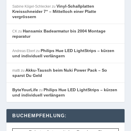
Vinyl-Schallplatten
Sabine Kögel-Schlecker
zu
Kreisschneider 7“ – Mittelloch einer Platte
vergrössern
Hansamix Badearmatur bis 2004 Montage
CK
zu
reparatur
Philips Hue LED LightStrips – kürzen
Andreas Ebert
zu
und individuell verlängern
Akku-Tausch beim Nuki Power Pack – So
matti
zu
sparst Du Geld
ByteYourLife
Philips Hue LED LightStrips – kürzen
zu
und individuell verlängern
BUCHEMPFEHLUNG: