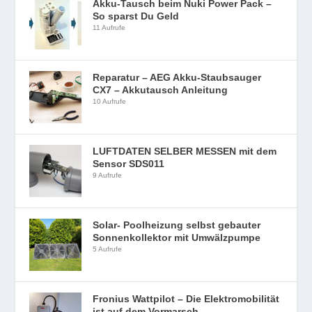
Akku-Tausch beim Nuki Power Pack –
So sparst Du Geld
11 Aufrufe
Reparatur – AEG Akku-Staubsauger
CX7 – Akkutausch Anleitung
10 Aufrufe
LUFTDATEN SELBER MESSEN mit dem
Sensor SDS011
9 Aufrufe
Solar- Poolheizung selbst gebauter
Sonnenkollektor mit Umwälzpumpe
5 Aufrufe
Fronius Wattpilot – Die Elektromobilität
ist auf dem Vormarsch