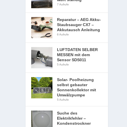
7 Aufrufe
Reparatur – AEG Akku-
Staubsauger CX7 –
Akkutausch Anleitung
6 Aufrufe
LUFTDATEN SELBER
MESSEN mit dem
Sensor SDS011
5 Aufrufe
Solar- Poolheizung
selbst gebauter
Sonnenkollektor mit
Umwälzpumpe
5 Aufrufe
Suche des
Elektrikfehler –
Kondenstrockner