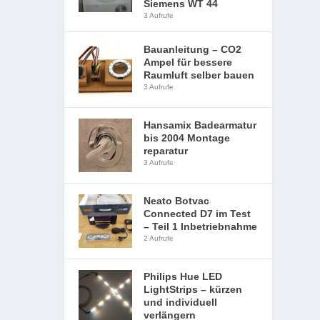
Siemens WT 44
3 Aufrufe
Bauanleitung – CO2
Ampel für bessere
Raumluft selber bauen
3 Aufrufe
Hansamix Badearmatur
bis 2004 Montage
reparatur
3 Aufrufe
Neato Botvac
Connected D7 im Test
– Teil 1 Inbetriebnahme
2 Aufrufe
Philips Hue LED
LightStrips – kürzen
und individuell
verlängern