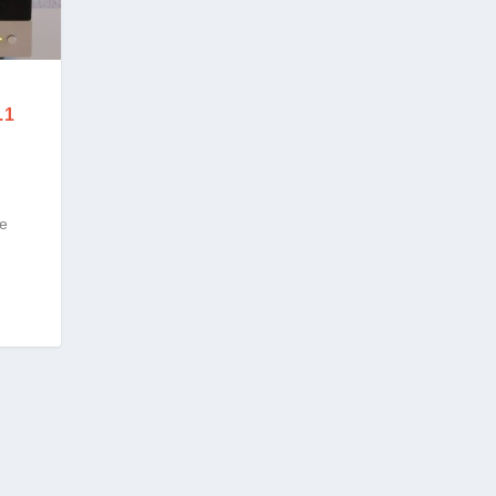
.1
ne