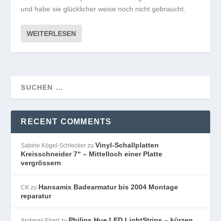
und habe sie glücklicher weise noch nicht gebraucht.
WEITERLESEN
RECENT COMMENTS
Vinyl-Schallplatten
Sabine Kögel-Schlecker
zu
Kreisschneider 7“ – Mittelloch einer Platte
vergrössern
Hansamix Badearmatur bis 2004 Montage
CK
zu
reparatur
Philips Hue LED LightStrips – kürzen
Andreas Ebert
zu