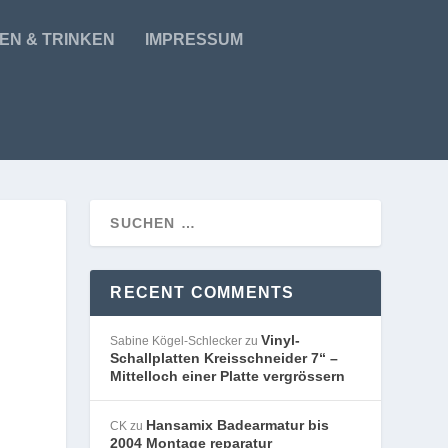
EN & TRINKEN
IMPRESSUM
RECENT COMMENTS
Vinyl-
Sabine Kögel-Schlecker
zu
Schallplatten Kreisschneider 7“ –
Mittelloch einer Platte vergrössern
Hansamix Badearmatur bis
CK
zu
2004 Montage reparatur