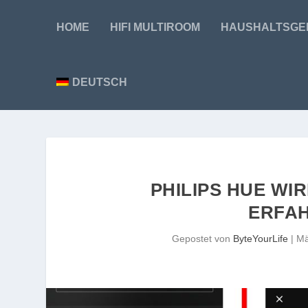
HOME
HIFI MULTIROOM
HAUSHALTSGE
DEUTSCH
PHILIPS HUE WI
ERFA
Gepostet von
ByteYourLife
|
Mä