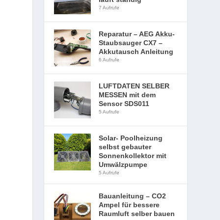
7 Aufrufe
Reparatur – AEG Akku-
Staubsauger CX7 –
Akkutausch Anleitung
6 Aufrufe
LUFTDATEN SELBER
MESSEN mit dem
Sensor SDS011
5 Aufrufe
Solar- Poolheizung
selbst gebauter
Sonnenkollektor mit
Umwälzpumpe
5 Aufrufe
Bauanleitung – CO2
Ampel für bessere
Raumluft selber bauen