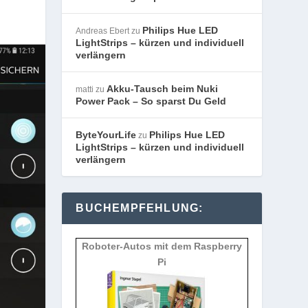
Philips Hue LED
Andreas Ebert
zu
LightStrips – kürzen und individuell
verlängern
Akku-Tausch beim Nuki
matti
zu
Power Pack – So sparst Du Geld
ByteYourLife
Philips Hue LED
zu
LightStrips – kürzen und individuell
verlängern
BUCHEMPFEHLUNG:
Roboter-Autos mit dem Raspberry
Pi